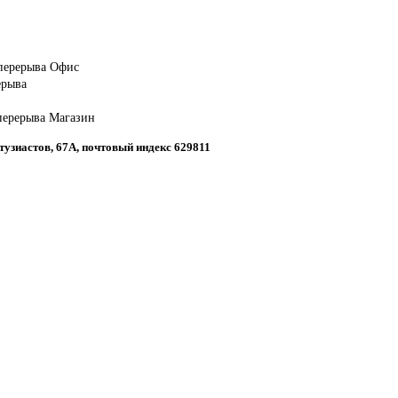
 перерыва Офис
ерыва
 перерыва Магазин
нтузиастов, 67А, почтовый индекс 629811